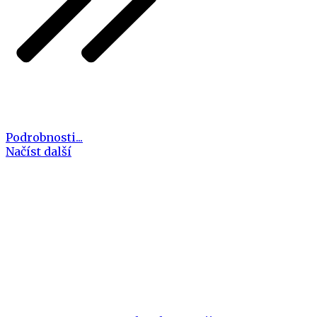
Podrobnosti...
Načíst další
Bráníme slušné pronajímatele před
neplatiči a problematickými nájemci již
více než 10 let... a pomůžeme ochránit i