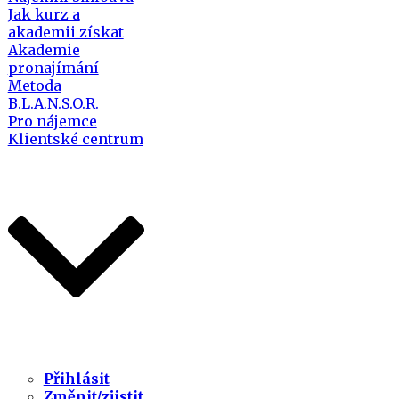
Jak kurz a
akademii získat
Akademie
pronajímání
Metoda
B.L.A.N.S.O.R.
Pro nájemce
Klientské centrum
Přihlásit
Změnit/zjistit