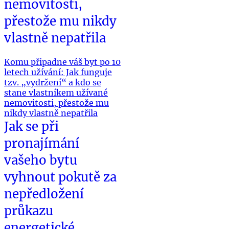
nemovitosti,
přestože mu nikdy
vlastně nepatřila
Komu připadne váš byt po 10
letech užívání: Jak funguje
tzv. „vydržení“ a kdo se
stane vlastníkem užívané
nemovitosti, přestože mu
nikdy vlastně nepatřila
Jak se při
pronajímání
vašeho bytu
vyhnout pokutě za
nepředložení
průkazu
energetické