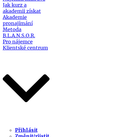
Jak kurz a
akademii získat
Akademie
pronajímání
Metoda
B.L.A.N.S.O.R.
Pro nájemce
Klientské centrum
Přihlásit
Změnit/zjistit