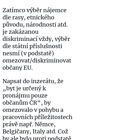
Zatímco výběr nájemce
dle rasy, etnického
původu, národnosti atd.
je zakázanou
diskriminací vždy, výběr
dle státní příslušnosti
nesmí (v podstatě)
omezovat/diskriminovat
občany EU.
Napsat do inzerátu, že
„byt je určený k
pronájmu pouze
občanům ČR“, by
omezovalo v pohybu a
pracovních příležitostech
právě např. Němce,
Belgičany, Italy atd. Což
by ale bylo proti podstatě