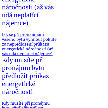
náročnosti (až vás
udá neplatící
nájemce)
Jak se při pronajímání
vašeho bytu vyhnout pokutě
za nepředložení průkazu
energetické náročnosti (až
vás udá neplatící nájemce)
Kdy musíte při
pronájmu bytu
předložit průkaz
energetické
náročnosti
Kdy musíte při pronájmu
bytu předložit průkaz