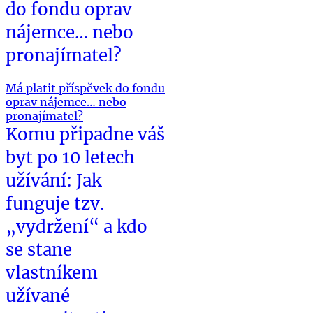
do fondu oprav
nájemce… nebo
pronajímatel?
Má platit příspěvek do fondu
oprav nájemce… nebo
pronajímatel?
Komu připadne váš
byt po 10 letech
užívání: Jak
funguje tzv.
„vydržení“ a kdo
se stane
vlastníkem
užívané