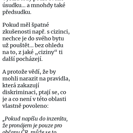
úsudku… a mnohdy také
předsudku.
Pokud měl špatné
zkušenosti např. s cizinci,
nechce je do svého bytu
už pouštět… bez ohledu
na to, z jaké „ciziny“ ti
další pocházejí.
A protože vědí, že by
mohli narazit na pravidla,
která zakazují
diskriminaci, ptají se, co
je a co není v této oblasti
vlastně povoleno:
„Pokud napíšu do inzerátu,
že pronájem je pouze pro
občany ČR, může se to