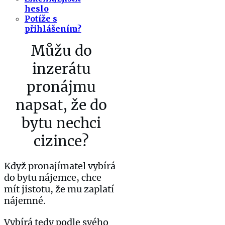
heslo
Potíže s
přihlášením?
Můžu do
inzerátu
pronájmu
napsat, že do
bytu nechci
cizince?
Když pronajímatel vybírá
do bytu nájemce, chce
mít jistotu, že mu zaplatí
nájemné.
Vybírá tedy podle svého