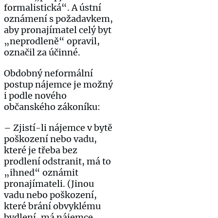
formalistická“. A ústní
oznámení s požadavkem,
aby pronajímatel celý byt
„neprodleně“ opravil,
označil za účinné.
Obdobný neformální
postup nájemce je možný
i podle nového
občanského zákoníku:
– Zjistí-li nájemce v bytě
poškození nebo vadu,
které je třeba bez
prodlení odstranit, má to
„ihned“ oznámit
pronajímateli. (Jinou
vadu nebo poškození,
které brání obvyklému
bydlení, má nájemce