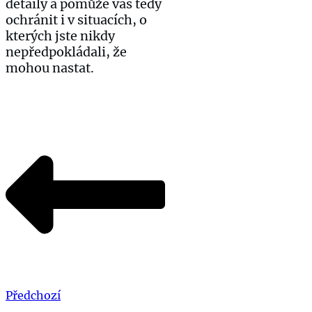
detaily a pomůže vás tedy
ochránit i v situacích, o
kterých jste nikdy
nepředpokládali, že
mohou nastat.
Předchozí