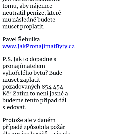
tomu, aby nájemce
neutratil peníze, které
mu následně budete
muset proplatit.
Pavel Řehulka
www.JakPronajimatByty.cz
P.S. Jak to dopadne s
pronajímatelem
vyhořelého bytu? Bude
muset zaplatit
požadovaných 854 454
Kč? Zatím to není jasné a
budeme tento případ dál
sledovat.
Protože ale v daném
případě způsobila požár
dle zprávy hasičů „závada