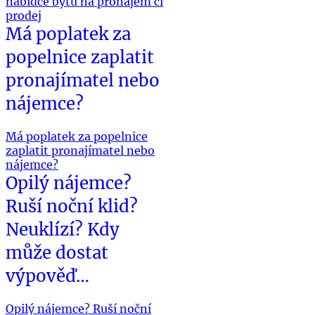
nabídce bytu na pronájem či
prodej
Má poplatek za
popelnice zaplatit
pronajímatel nebo
nájemce?
Má poplatek za popelnice
zaplatit pronajímatel nebo
nájemce?
Opilý nájemce?
Ruší noční klid?
Neuklízí? Kdy
může dostat
výpověď…
Opilý nájemce? Ruší noční