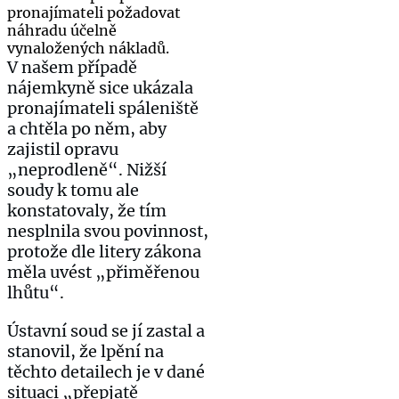
pronajímateli požadovat
náhradu účelně
vynaložených nákladů.
V našem případě
nájemkyně sice ukázala
pronajímateli spáleniště
a chtěla po něm, aby
zajistil opravu
„neprodleně“. Nižší
soudy k tomu ale
konstatovaly, že tím
nesplnila svou povinnost,
protože dle litery zákona
měla uvést „přiměřenou
lhůtu“.
Ústavní soud se jí zastal a
stanovil, že lpění na
těchto detailech je v dané
situaci „přepjatě