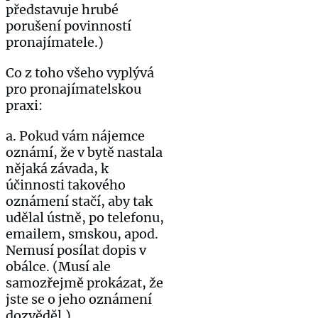
představuje hrubé
porušení povinností
pronajímatele.)
Co z toho všeho vyplývá
pro pronajímatelskou
praxi:
a. Pokud vám nájemce
oznámí, že v bytě nastala
nějaká závada, k
účinnosti takového
oznámení stačí, aby tak
udělal ústně, po telefonu,
emailem, smskou, apod.
Nemusí posílat dopis v
obálce. (Musí ale
samozřejmě prokázat, že
jste se o jeho oznámení
dozvěděl.)