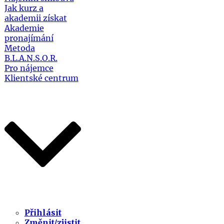
Jak kurz a
akademii získat
Akademie
pronajímání
Metoda
B.L.A.N.S.O.R.
Pro nájemce
Klientské centrum
Přihlásit
Změnit/zjistit