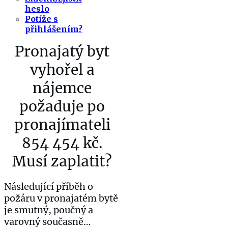
heslo
Potíže s
přihlášením?
Pronajatý byt
vyhořel a
nájemce
požaduje po
pronajímateli
854 454 kč.
Musí zaplatit?
Následující příběh o
požáru v pronajatém bytě
je smutný, poučný a
varovný současně…