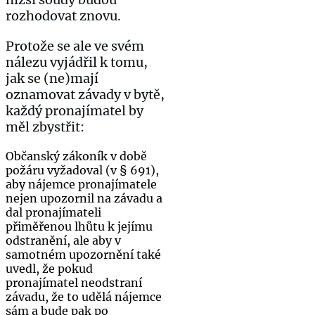
rozhodovat znovu.
Protože se ale ve svém
nálezu vyjádřil k tomu,
jak se (ne)mají
oznamovat závady v bytě,
každý pronajímatel by
měl zbystřit:
Občanský zákoník v době
požáru vyžadoval (v § 691),
aby nájemce pronajímatele
nejen upozornil na závadu a
dal pronajímateli
přiměřenou lhůtu k jejímu
odstranění, ale aby v
samotném upozornění také
uvedl, že pokud
pronajímatel neodstraní
závadu, že to udělá nájemce
sám a bude pak po