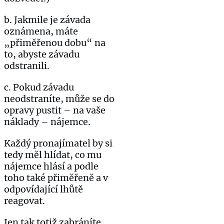
b. Jakmile je závada
oznámena, máte
„přiměřenou dobu“ na
to, abyste závadu
odstranili.
c. Pokud závadu
neodstraníte, může se do
opravy pustit – na vaše
náklady – nájemce.
Každý pronajímatel by si
tedy měl hlídat, co mu
nájemce hlásí a podle
toho také přiměřeně a v
odpovídající lhůtě
reagovat.
Jen tak totiž zabráníte