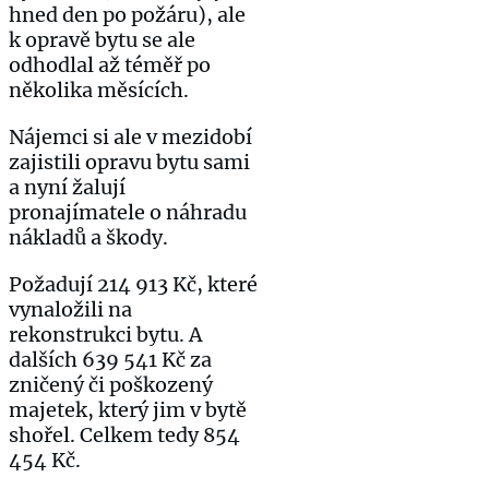
hned den po požáru), ale
k opravě bytu se ale
odhodlal až téměř po
několika měsících.
Nájemci si ale v mezidobí
zajistili opravu bytu sami
a nyní žalují
pronajímatele o náhradu
nákladů a škody.
Požadují 214 913 Kč, které
vynaložili na
rekonstrukci bytu. A
dalších 639 541 Kč za
zničený či poškozený
majetek, který jim v bytě
shořel. Celkem tedy 854
454 Kč.