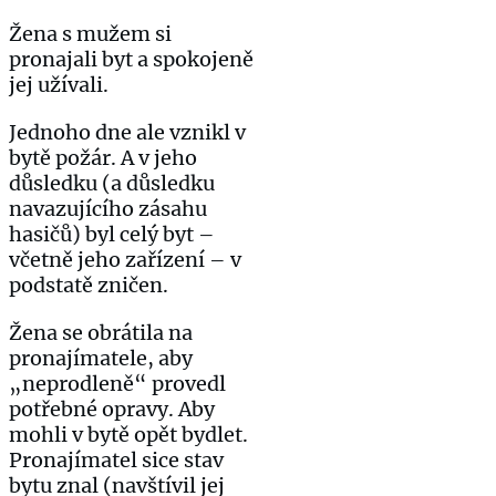
Žena s mužem si
pronajali byt a spokojeně
jej užívali.
Jednoho dne ale vznikl v
bytě požár. A v jeho
důsledku (a důsledku
navazujícího zásahu
hasičů) byl celý byt –
včetně jeho zařízení – v
podstatě zničen.
Žena se obrátila na
pronajímatele, aby
„neprodleně“ provedl
potřebné opravy. Aby
mohli v bytě opět bydlet.
Pronajímatel sice stav
bytu znal (navštívil jej