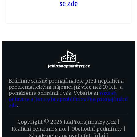
se zde
Bráníme slušné pronajímatele před neplatiči a
problematickými nájemci již více než 10 let... a
pomůžeme ochránit i vás. Vyberte si
rozsah
ochrany a jistoty bezproblémového pronajímání
zde
.
Copyright © 2026 JakPronajimatByty.cz |
Realitní centrum s.r.o.
|
Obchodní podmínky
|
údajů
Zásady ochrany osobních