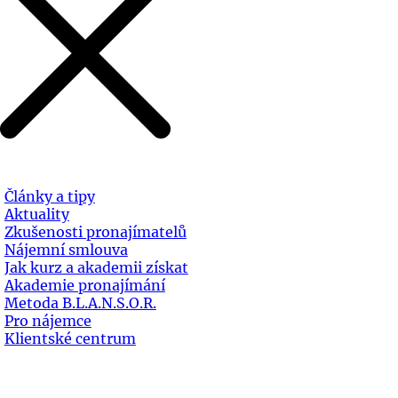
Články a tipy
Aktuality
Zkušenosti pronajímatelů
Nájemní smlouva
Jak kurz a akademii získat
Akademie pronajímání
Metoda B.L.A.N.S.O.R.
Pro nájemce
Klientské centrum