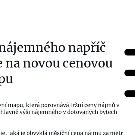
 nájemného napříč
e na novou cenovou
pu
ivní mapu, která porovnává tržní ceny nájmů v
 hlavně výši nájemného v dotovaných bytech
e, jaká je obvyklá měsíční cena nájmu za metr