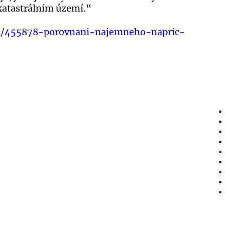
katastrálním území.“
tu/455878-porovnani-najemneho-napric-