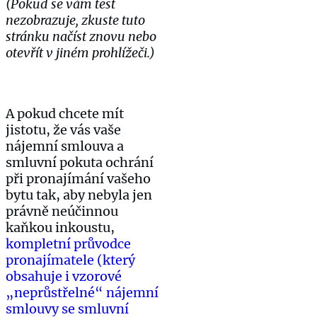
(Pokud se vám test
nezobrazuje, zkuste tuto
stránku načíst znovu nebo
otevřít v jiném prohlížeči.)
A pokud chcete mít
jistotu, že vás vaše
nájemní smlouva a
smluvní pokuta ochrání
při pronajímání vašeho
bytu tak, aby nebyla jen
právně neúčinnou
kaňkou inkoustu,
kompletní průvodce
pronajímatele (který
obsahuje i vzorové
„neprůstřelné“ nájemní
smlouvy se smluvní