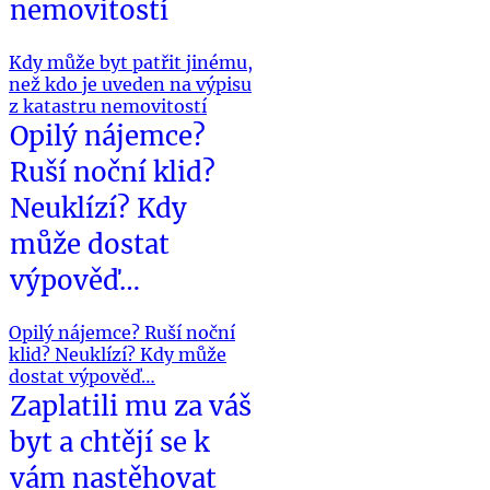
nemovitostí
Kdy může byt patřit jinému,
než kdo je uveden na výpisu
z katastru nemovitostí
Opilý nájemce?
Ruší noční klid?
Neuklízí? Kdy
může dostat
výpověď…
Opilý nájemce? Ruší noční
klid? Neuklízí? Kdy může
dostat výpověď…
Zaplatili mu za váš
byt a chtějí se k
vám nastěhovat