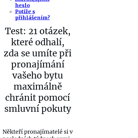
heslo
Potíže s
přihlášením?
Test: 21 otázek,
které odhalí,
zda se umíte při
pronajímání
vašeho bytu
maximálně
chránit pomocí
smluvní pokuty
Někteří pronajímatelé si v