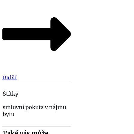
Další
Štítky
smluvní pokuta v nájmu
bytu
Také vás může