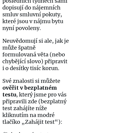
posledních týdnech sami
dopisují do nájemních
smluv smluvní pokuty,
které jsou v nájmu bytu
nyní povoleny.
Neuvědomují si ale, jak je
může špatně
formulovaná věta (nebo
chybějící slovo) připravit
i o desítky tisíc korun.
Své znalosti si můžete
ověřit v bezplatném
testu
, který jsme pro vás
připravili zde (bezplatný
test zahájíte níže
kliknutím na modré
tlačíko „Zahájit test“):