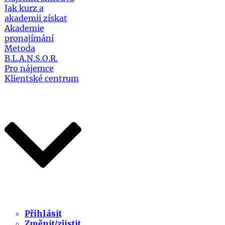
Jak kurz a
akademii získat
Akademie
pronajímání
Metoda
B.L.A.N.S.O.R.
Pro nájemce
Klientské centrum
Přihlásit
Změnit/zjistit