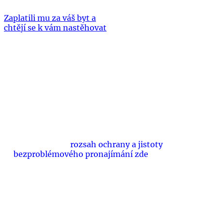
Zaplatili mu za váš byt a
chtějí se k vám nastěhovat
Bráníme slušné pronajímatele před
neplatiči a problematickými nájemci již
více než 10 let... a pomůžeme ochránit i
vás. Vyberte si
rozsah ochrany a jistoty
bezproblémového pronajímání zde
.
Copyright © 2026 JakPronajimatByty.cz |
Realitní centrum s.r.o.
|
Obchodní podmínky
|
údajů
Zásady ochrany osobních