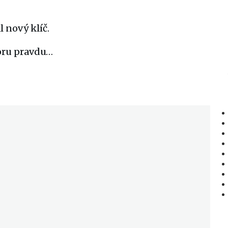
 nový klíč.
oru pravdu…