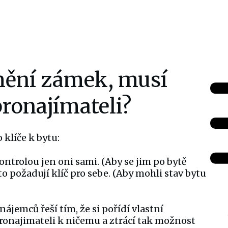
ění zámek, musí
pronajímateli?
 klíče k bytu:
ontrolou jen oni sami. (Aby se jim po bytě
o požadují klíč pro sebe. (Aby mohli stav bytu
ájemců řeší tím, že si pořídí vlastní
ronajimateli k ničemu a ztrácí tak možnost