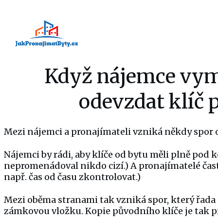
Když nájemce vym
odevzdat klíč 
Mezi nájemci a pronajímateli vzniká někdy spor o
Nájemci by rádi, aby klíče od bytu měli plně pod k
nepromenádoval nikdo cizí.) A pronajímatelé čast
např. čas od času zkontrolovat.)
Mezi oběma stranami tak vzniká spor, který řada n
zámkovou vložku. Kopie původního klíče je tak p