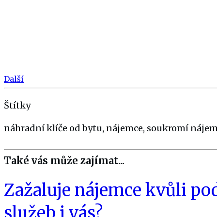
Další
Štítky
náhradní klíče od bytu, nájemce, soukromí nájem
Také vás může zajímat...
Zažaluje nájemce kvůli p
služeb i vás?