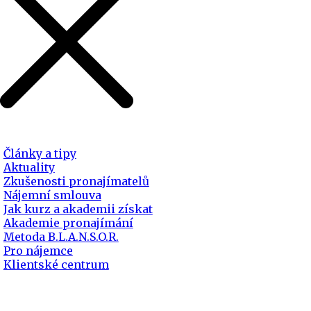
Články a tipy
Aktuality
Zkušenosti pronajímatelů
Nájemní smlouva
Jak kurz a akademii získat
Akademie pronajímání
Metoda B.L.A.N.S.O.R.
Pro nájemce
Klientské centrum