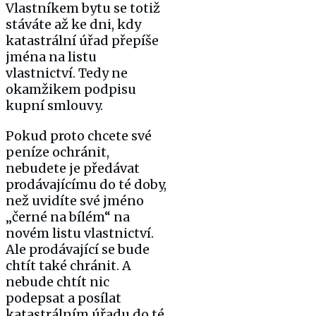
Vlastníkem bytu se totiž
stáváte až ke dni, kdy
katastrální úřad přepíše
jména na listu
vlastnictví. Tedy ne
okamžikem podpisu
kupní smlouvy.
Pokud proto chcete své
peníze ochránit,
nebudete je předávat
prodávajícímu do té doby,
než uvidíte své jméno
„černé na bílém“ na
novém listu vlastnictví.
Ale prodávající se bude
chtít také chránit. A
nebude chtít nic
podepsat a posílat
katastrálním úřadu do té