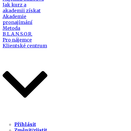
Jak kurz a
akademii získat
Akademie
pronajímání
Metoda
B.L.A.N.S.O.R.
Pro nájemce
Klientské centrum
Přihlásit
Změnit/zjistit