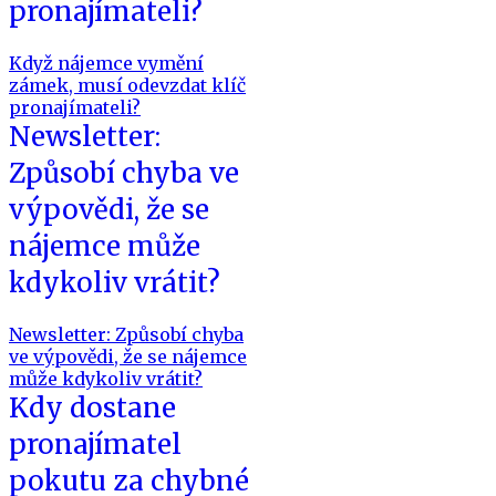
pronajímateli?
Když nájemce vymění
zámek, musí odevzdat klíč
pronajímateli?
Newsletter:
Způsobí chyba ve
výpovědi, že se
nájemce může
kdykoliv vrátit?
Newsletter: Způsobí chyba
ve výpovědi, že se nájemce
může kdykoliv vrátit?
Kdy dostane
pronajímatel
pokutu za chybné