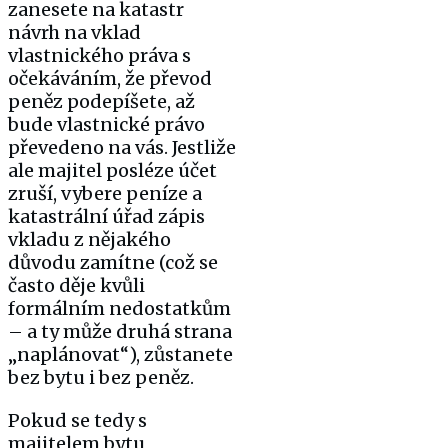
zanesete na katastr
návrh na vklad
vlastnického práva s
očekáváním, že převod
peněz podepíšete, až
bude vlastnické právo
převedeno na vás. Jestliže
ale majitel posléze účet
zruší, vybere peníze a
katastrální úřad zápis
vkladu z nějakého
důvodu zamítne (což se
často děje kvůli
formálním nedostatkům
– a ty může druhá strana
„naplánovat“), zůstanete
bez bytu i bez peněz.
Pokud se tedy s
majitelem bytu