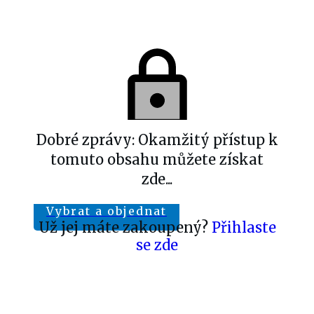
Dobré zprávy: Okamžitý přístup k
tomuto obsahu můžete získat
zde...
Vybrat a objednat
Už jej máte zakoupený?
Přihlaste
se zde