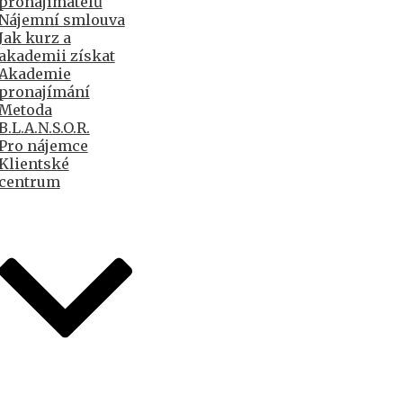
pronajímatelů
Nájemní smlouva
Jak kurz a
akademii získat
Akademie
pronajímání
Metoda
B.L.A.N.S.O.R.
Pro nájemce
Klientské
centrum