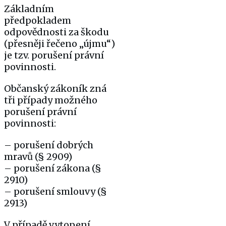
Základním
předpokladem
odpovědnosti za škodu
(přesněji řečeno „újmu“)
je tzv. porušení právní
povinnosti.
Občanský zákoník zná
tři případy možného
porušení právní
povinnosti:
– porušení dobrých
mravů (§ 2909)
– porušení zákona (§
2910)
– porušení smlouvy (§
2913)
V případě vytopení