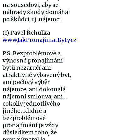
na sousedovi, aby se
náhrady škody domáhal
po škůdci, tj. nájemci.
(c) Pavel Řehulka
www.JakPronajimatByty.cz
P.S. Bezproblémové a
výnosné pronajímání
bytů nezaručí ani
atraktivně vybavený byt,
ani pečlivý výběr
nájemce, ani dokonalá
nájemní smlouva, ani…
cokoliv jednotlivého
jiného. Klidné a
bezproblémové
pronajímání je vždy
důsledkem toho, že
pronajímatel je