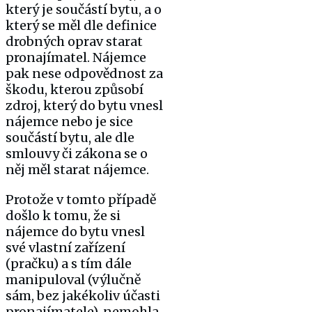
který je součástí bytu, a o
který se měl dle definice
drobných oprav starat
pronajímatel. Nájemce
pak nese odpovědnost za
škodu, kterou způsobí
zdroj, který do bytu vnesl
nájemce nebo je sice
součástí bytu, ale dle
smlouvy či zákona se o
něj měl starat nájemce.
Protože v tomto případě
došlo k tomu, že si
nájemce do bytu vnesl
své vlastní zařízení
(pračku) a s tím dále
manipuloval (výlučně
sám, bez jakékoliv účasti
pronajímatele), nemohla