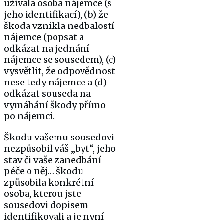
užívala osoba nájemce (s
jeho identifikací), (b) že
škoda vznikla nedbalostí
nájemce (popsat a
odkázat na jednání
nájemce se sousedem), (c)
vysvětlit, že odpovědnost
nese tedy nájemce a (d)
odkázat souseda na
vymáhání škody přímo
po nájemci.
Škodu vašemu sousedovi
nezpůsobil váš „byt“, jeho
stav či vaše zanedbání
péče o něj… škodu
způsobila konkrétní
osoba, kterou jste
sousedovi dopisem
identifikovali a je nyní