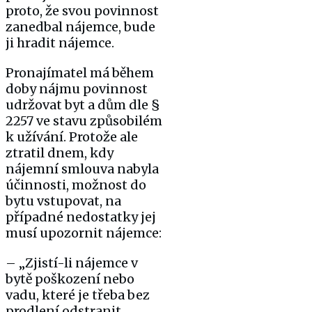
proto, že svou povinnost
zanedbal nájemce, bude
ji hradit nájemce.
Pronajímatel má během
doby nájmu povinnost
udržovat byt a dům dle §
2257 ve stavu způsobilém
k užívání. Protože ale
ztratil dnem, kdy
nájemní smlouva nabyla
účinnosti, možnost do
bytu vstupovat, na
případné nedostatky jej
musí upozornit nájemce:
– „Zjistí-li nájemce v
bytě poškození nebo
vadu, které je třeba bez
prodlení odstranit,