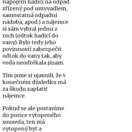
napojení hadicí na odpad
zřízený pod umyvadlem,
samostatná odpadní
nádoba, apod.) a nájemce
si sám vybral jednu z
nich (odtok hadicí do
vany). Bylo tedy jeho
povinností zabezpečit
odtok do vany tak, aby
voda neodtékala jinam.
Tím jsme si ujasnili, že v
konečném důsledku má
za škodu zaplatit
nájemce.
Pokud se ale postavíme
do pozice vytopeného
souseda, ten má
vytopený byt a