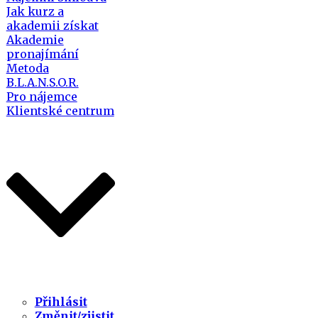
Jak kurz a
akademii získat
Akademie
pronajímání
Metoda
B.L.A.N.S.O.R.
Pro nájemce
Klientské centrum
Přihlásit
Změnit/zjistit