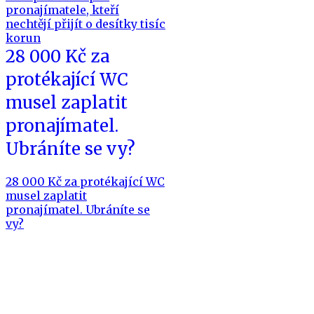
pronajímatele, kteří
nechtějí přijít o desítky tisíc
korun
28 000 Kč za
protékající WC
musel zaplatit
pronajímatel.
Ubráníte se vy?
28 000 Kč za protékající WC
musel zaplatit
pronajímatel. Ubráníte se
vy?