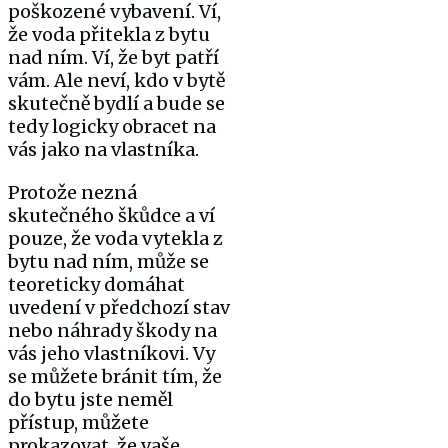
poškozené vybavení. Ví,
že voda přitekla z bytu
nad ním. Ví, že byt patří
vám. Ale neví, kdo v bytě
skutečně bydlí a bude se
tedy logicky obracet na
vás jako na vlastníka.
Protože nezná
skutečného škůdce a ví
pouze, že voda vytekla z
bytu nad ním, může se
teoreticky domáhat
uvedení v předchozí stav
nebo náhrady škody na
vás jeho vlastníkovi. Vy
se můžete bránit tím, že
do bytu jste neměl
přístup, můžete
prokazovat, že vaše