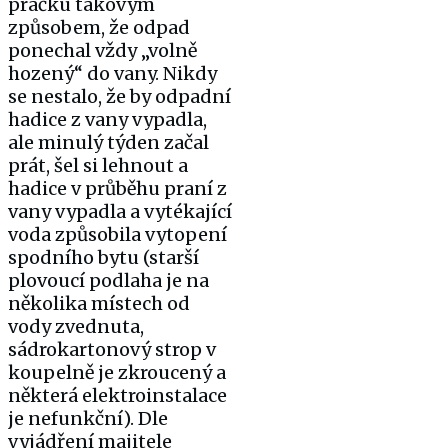
pračku takovým
způsobem, že odpad
ponechal vždy „volně
hozený“ do vany. Nikdy
se nestalo, že by odpadní
hadice z vany vypadla,
ale minulý týden začal
prát, šel si lehnout a
hadice v průběhu praní z
vany vypadla a vytékající
voda způsobila vytopení
spodního bytu (starší
plovoucí podlaha je na
několika místech od
vody zvednuta,
sádrokartonový strop v
koupelně je zkroucený a
některá elektroinstalace
je nefunkční). Dle
vyjádření majitele