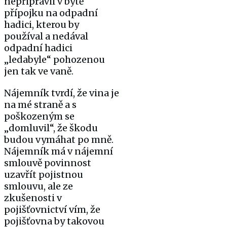
nepřipravil v bytě
přípojku na odpadní
hadici, kterou by
používal a nedával
odpadní hadici
„ledabyle“ pohozenou
jen tak ve vaně.
Nájemník tvrdí, že vina je
na mé straně a s
poškozeným se
„domluvil“, že škodu
budou vymáhat po mně.
Nájemník má v nájemní
smlouvě povinnost
uzavřít pojistnou
smlouvu, ale ze
zkušenosti v
pojišťovnictví vím, že
pojišťovna by takovou