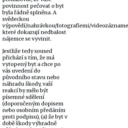
povinnost pečovat o byt
byla řádně splněna. A
svědeckou
výpovědí/nahrávkou/fotografiemi/videozáznam
které dokazují nedbalost
nájemce se vyvinit.
Jestliže tedy soused
přichází s tím, že má
vytopený byt a chce po
vás uvedení do
původního stavu nebo
náhradu škody, vaší
reakcí by mělo být
písemné sdělení
(doporučeným dopisem
nebo osobním předáním
proti podpisu), (a) že byt v
době škody výhradně