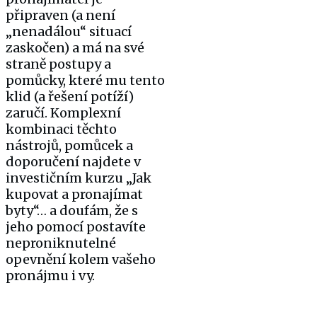
připraven (a není
„nenadálou“ situací
zaskočen) a má na své
straně postupy a
pomůcky, které mu tento
klid (a řešení potíží)
zaručí. Komplexní
kombinaci těchto
nástrojů, pomůcek a
doporučení najdete v
investičním kurzu „Jak
kupovat a pronajímat
byty“… a doufám, že s
jeho pomocí postavíte
neproniknutelné
opevnění kolem vašeho
pronájmu i vy.