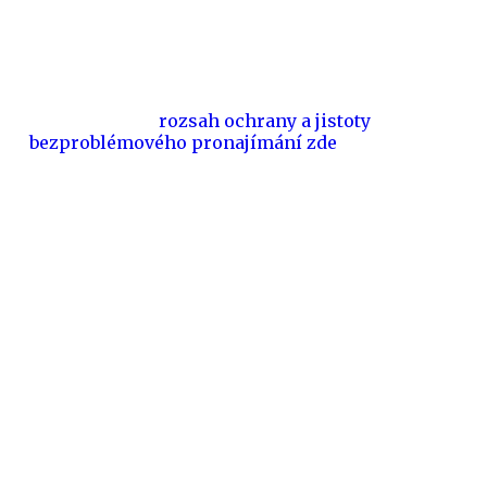
Bráníme slušné pronajímatele před
neplatiči a problematickými nájemci již
více než 10 let... a pomůžeme ochránit i
vás. Vyberte si
rozsah ochrany a jistoty
bezproblémového pronajímání zde
.
Copyright © 2026 JakPronajimatByty.cz |
Realitní centrum s.r.o.
|
Obchodní podmínky
|
údajů
Zásady ochrany osobních