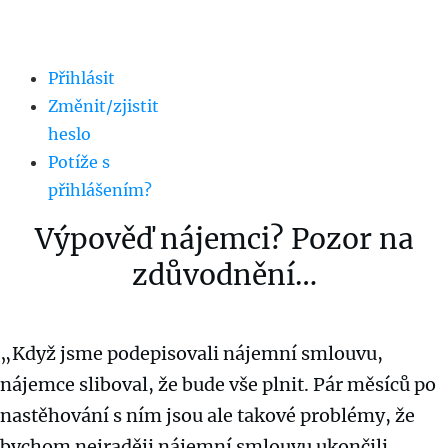
Přihlásit
Změnit/zjistit
heslo
Potíže s
přihlášením?
Výpověď nájemci? Pozor na
zdůvodnění…
„Když jsme podepisovali nájemní smlouvu,
nájemce sliboval, že bude vše plnit. Pár měsíců po
nastěhování s ním jsou ale takové problémy, že
bychom nejraději nájemní smlouvu ukončili.