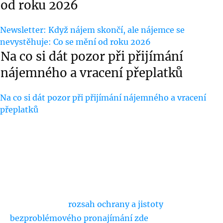
od roku 2026
Newsletter: Když nájem skončí, ale nájemce se
nevystěhuje: Co se mění od roku 2026
Na co si dát pozor při přijímání
nájemného a vracení přeplatků
Na co si dát pozor při přijímání nájemného a vracení
přeplatků
Bráníme slušné pronajímatele před
neplatiči a problematickými nájemci již
více než 10 let... a pomůžeme ochránit i
vás. Vyberte si
rozsah ochrany a jistoty
bezproblémového pronajímání zde
.