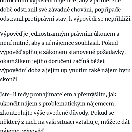
doručením výpovědi nájemce, aby v přiměřené
době odstranil své závadné chování, popřípadě
odstranil protiprávní stav, k výpovědi se nepřihlíží.
Výpověď je jednostranným právním úkonem a
není nutné, aby s ní nájemce souhlasil. Pokud
výpověď splňuje zákonem stanovené požadavky,
okamžikem jejího doručení začíná běžet
výpovědní doba a jejím uplynutím také nájem bytu
skončí.
Jste-li tedy pronajímatelem a přemýšlíte, jak
ukončit nájem s problematickým nájemcem,
zkontrolujte výše uvedené důvody. Pokud se
některý z nich na vaši situaci vztahuje, můžete dát
nájemci výpověď.