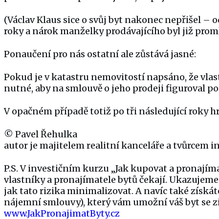
(Václav Klaus sice o svůj byt nakonec nepřišel – 
roky a nárok manželky prodávajícího byl již prom
Ponaučení pro nás ostatní ale zůstává jasné:
Pokud je v katastru nemovitostí napsáno, že vlas
nutné, aby na smlouvě o jeho prodeji figuroval p
V opačném případě totiž po tři následující roky hr
©
Pavel Řehulka
autor je majitelem realitní kanceláře a tvůrcem 
P.S. V investičním kurzu „Jak kupovat a pronajíma
vlastníky a pronajímatele bytů čekají. Ukazujem
jak tato rizika minimalizovat. A navíc také získá
nájemní smlouvy), který vám umožní váš byt se z
www.JakPronajimatByty.cz