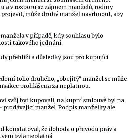
u a v rozporu se zájmem manželů, rodiny
i projevit, může druhý manžel navrhnout, aby
 manžela v případě, kdy souhlasu bylo
osti takového jednání.
y přehlíží a důsledky jsou pro kupující
ědomí toho druhého, „obejitý“ manžel se může
ansakce prohlášena za neplatnou.
vi svůj byt kupovali, na kupní smlouvě byl na
– prodávající manžel. Podpis manželky ale
d konstatoval, že dohoda o převodu práv a
tvem byla neplatná.