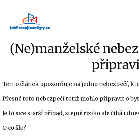
(Ne)manželské nebezp
připravi
Tento článek upozorňuje na jedno nebezpečí, kt
Přesně toto nebezpečí totiž mohlo připravit o by
Je to sice starší případ, stejné riziko ale číhá i 
O co šlo?