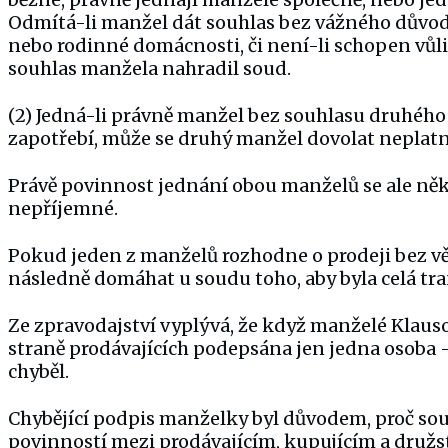
Odmítá-li manžel dát souhlas bez vážného důvod
nebo rodinné domácnosti, či není-li schopen vůl
souhlas manžela nahradil soud.
(2) Jedná-li právně manžel bez souhlasu druhého
zapotřebí, může se druhý manžel dovolat neplatn
Právě povinnost jednání obou manželů se ale někd
nepříjemné.
Pokud jeden z manželů rozhodne o prodeji bez v
následně domáhat u soudu toho, aby byla celá tr
Ze zpravodajství vyplývá, že když manželé Klauso
straně prodávajících podepsána jen jedna osoba 
chyběl.
Chybějící podpis manželky byl důvodem, proč sou
povinností mezi prodávajícím, kupujícím a družs