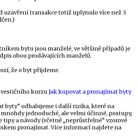
od uzavření transakce totiž uplynulo více než 3
lčen.)
tníkem bytu jsou manželé, ve většině případů je
odpis obou prodávajících manželů.
ozí, že o byt přijdeme.
investičního kurzu
Jak kupovat a pronajímat byty
t byty“ odhalujeme i další rizika, které na
e mnohdy jednoduché, ale velmi účinné, postupy,
te tipy a návody (včetně „neprůstřelné“ vzorové
iskem pronajímat. Více informací najdete na