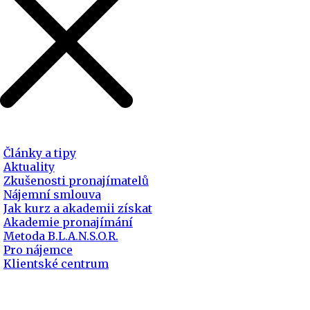
Články a tipy
Aktuality
Zkušenosti pronajímatelů
Nájemní smlouva
Jak kurz a akademii získat
Akademie pronajímání
Metoda B.L.A.N.S.O.R.
Pro nájemce
Klientské centrum