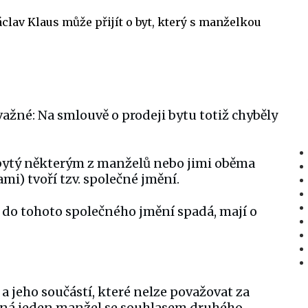
áclav Klaus může přijít o byt, který s manželkou
žné: Na smlouvě o prodeji bytu totiž chyběly
bytý některým z manželů nebo jimi oběma
mi) tvoří tzv. společné jmění.
 do tohoto společného jmění spadá, mají o
 a jeho součástí, které nelze považovat za
edná jeden manžel se souhlasem druhého.