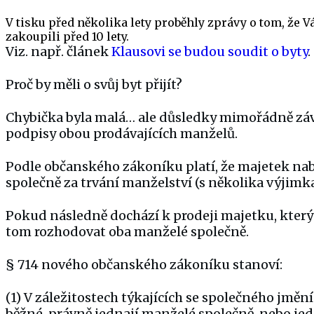
V tisku před několika lety proběhly zprávy o tom, že V
zakoupili před 10 lety.
Viz. např. článek
Klausovi se budou soudit o byty
.
Proč by měli o svůj byt přijít?
Chybička byla malá… ale důsledky mimořádně záva
podpisy obou prodávajících manželů.
Podle občanského zákoníku platí, že majetek na
společně za trvání manželství (s několika výjimka
Pokud následně dochází k prodeji majetku, který
tom rozhodovat oba manželé společně.
§ 714 nového občanského zákoníku stanoví:
(1) V záležitostech týkajících se společného jmění
běžné, právně jednají manželé společně, nebo j