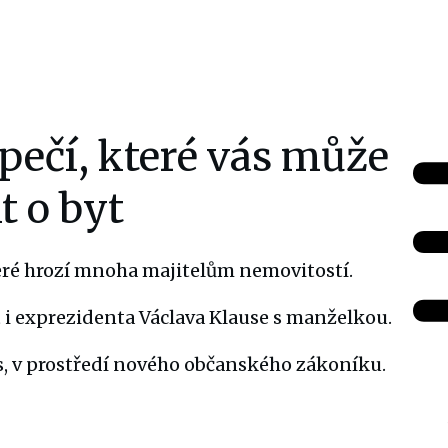
ečí, které vás může
t o byt
eré hrozí mnoha majitelům nemovitostí.
t i exprezidenta Václava Klause s manželkou.
dnes, v prostředí nového občanského zákoníku.