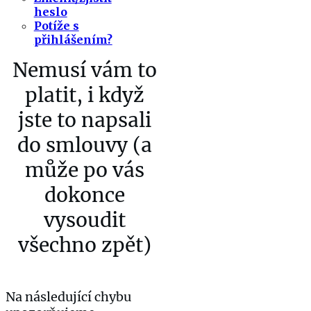
heslo
Potíže s
přihlášením?
Nemusí vám to
platit, i když
jste to napsali
do smlouvy (a
může po vás
dokonce
vysoudit
všechno zpět)
Na následující chybu