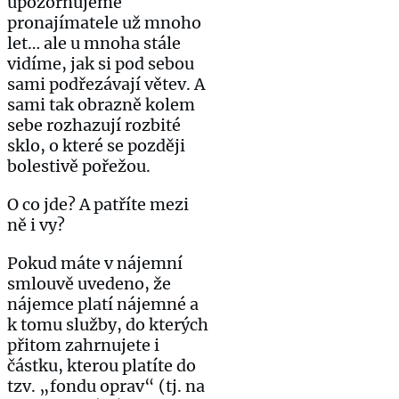
upozorňujeme
pronajímatele už mnoho
let… ale u mnoha stále
vidíme, jak si pod sebou
sami podřezávají větev. A
sami tak obrazně kolem
sebe rozhazují rozbité
sklo, o které se později
bolestivě pořežou.
O co jde? A patříte mezi
ně i vy?
Pokud máte v nájemní
smlouvě uvedeno, že
nájemce platí nájemné a
k tomu služby, do kterých
přitom zahrnujete i
částku, kterou platíte do
tzv. „fondu oprav“ (tj. na