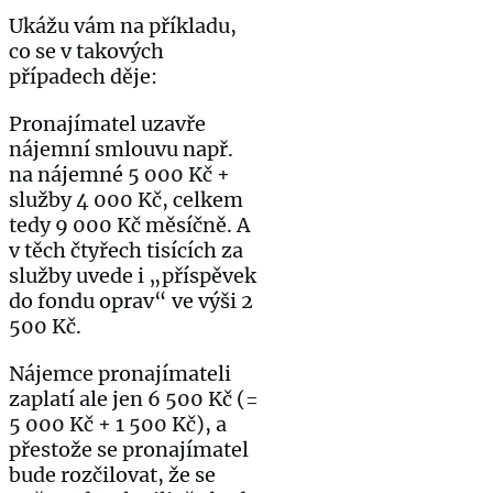
Ukážu vám na příkladu,
co se v takových
případech děje:
Pronajímatel uzavře
nájemní smlouvu např.
na nájemné 5 000 Kč +
služby 4 000 Kč, celkem
tedy 9 000 Kč měsíčně. A
v těch čtyřech tisících za
služby uvede i „příspěvek
do fondu oprav“ ve výši 2
500 Kč.
Nájemce pronajímateli
zaplatí ale jen 6 500 Kč (=
5 000 Kč + 1 500 Kč), a
přestože se pronajímatel
bude rozčilovat, že se