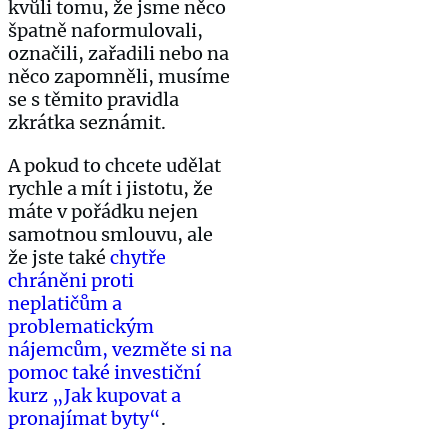
kvůli tomu, že jsme něco
špatně naformulovali,
označili, zařadili nebo na
něco zapomněli, musíme
se s těmito pravidla
zkrátka seznámit.
A pokud to chcete udělat
rychle a mít i jistotu, že
máte v pořádku nejen
samotnou smlouvu, ale
že jste také
chytře
chráněni proti
neplatičům a
problematickým
nájemcům, vezměte si na
pomoc také investiční
kurz „Jak kupovat a
pronajímat byty“
.