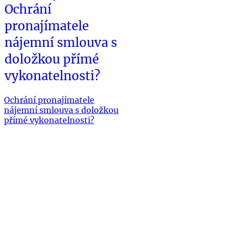
Ochrání
pronajímatele
nájemní smlouva s
doložkou přímé
vykonatelnosti?
Ochrání pronajímatele
nájemní smlouva s doložkou
přímé vykonatelnosti?
Bráníme slušné pronajímatele před
neplatiči a problematickými nájemci již