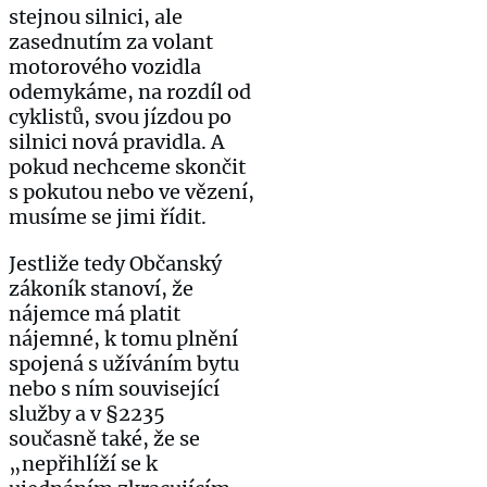
stejnou silnici, ale
zasednutím za volant
motorového vozidla
odemykáme, na rozdíl od
cyklistů, svou jízdou po
silnici nová pravidla. A
pokud nechceme skončit
s pokutou nebo ve vězení,
musíme se jimi řídit.
Jestliže tedy Občanský
zákoník stanoví, že
nájemce má platit
nájemné, k tomu plnění
spojená s užíváním bytu
nebo s ním související
služby a v §2235
současně také, že se
„nepřihlíží se k