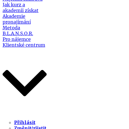
Jak kurz a
akademii získat
Akademie
pronajímání
Metoda
B.L.A.N.S.O.R.
Pro nájemce
Klientské centrum
Přihlásit
Změnit/zjistit