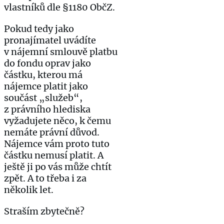
vlastníků dle §1180 ObčZ.
Pokud tedy jako
pronajímatel uvádíte
v nájemní smlouvě platbu
do fondu oprav jako
částku, kterou má
nájemce platit jako
součást „služeb“,
z právního hlediska
vyžadujete něco, k čemu
nemáte právní důvod.
Nájemce vám proto tuto
částku nemusí platit. A
ještě ji po vás může chtít
zpět. A to třeba i za
několik let.
Straším zbytečně?