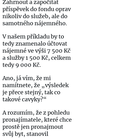
Zahrnout a započítat
příspěvek do fondu oprav
nikoliv do služeb, ale do
samotného nájemného.
V našem příkladu by to
tedy znamenalo účtovat
nájemné ve výši 7 500 Kč
a služby 1 500 Kč, celkem
tedy 9 000 Kč.
Ano, já vím, že mi
namítnete, že „výsledek
je přece stejný, tak co
takové cavyky?“
A rozumím, že z pohledu
pronajímatele, které chce
prostě jen pronajmout
svůj byt, stanovil