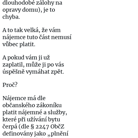
dlouhodobé zálohy na
opravy domu), je to
chyba.
A to tak velká, že vám
nájemce tuto část nemusí
vůbec platit.
A pokud vám ji už
zaplatil, může ji po vás
úspěšně vymáhat zpět.
Proč?
Nájemce má dle
občanského zákoníku
platit nájemné a služby,
které při užívání bytu
čerpá (dle § 2247 ObčZ
definovány jako „plnění