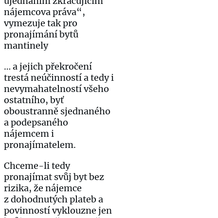
ujednáním zkracujícím
nájemcova práva“,
vymezuje tak pro
pronajímání bytů
mantinely
… a jejich překročení
trestá neúčinností a tedy i
nevymahatelností všeho
ostatního, byť
oboustranně sjednaného
a podepsaného
nájemcem i
pronajímatelem.
Chceme-li tedy
pronajímat svůj byt bez
rizika, že nájemce
z dohodnutých plateb a
povinností vyklouzne jen