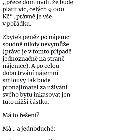
„přece domluvili, že bude
platit víc, celých 9 000
Kč“, právně je vše
v pořádku.
Zbytek peněz po nájemci
soudně nikdy nevymůže
(právo je v tomto případě
jednoznačně na straně
nájemce). A po celou
dobu trvání nájemní
smlouvy tak bude
pronajímatel za užívání
svého bytu inkasovat jen
tuto nižší částku.
Má to řešení?
Má… a jednoduché: