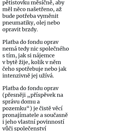
pětistovku měsíčně, aby
měl něco našetřeno, až
bude potřeba vyměnit
pneumatiky, olej nebo
opravit brzdy.
Platba do fondu oprav
nemá tedy nic společného
s tím, jak si nájemce
v bytě žije, kolik v něm
čeho spotřebuje nebo jak
intenzivně jej užívá.
Platba do fondu oprav
(přesněji „příspěvek na
správu domu a
pozemku“) je čistě věcí
pronajímatele a současně
i jeho vlastní povinností
vůči společenství