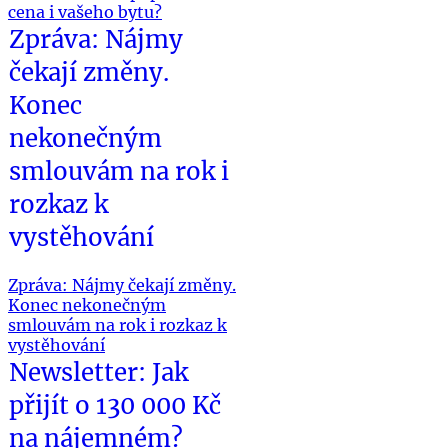
cena i vašeho bytu?
Zpráva: Nájmy
čekají změny.
Konec
nekonečným
smlouvám na rok i
rozkaz k
vystěhování
Zpráva: Nájmy čekají změny.
Konec nekonečným
smlouvám na rok i rozkaz k
vystěhování
Newsletter: Jak
přijít o 130 000 Kč
na nájemném?