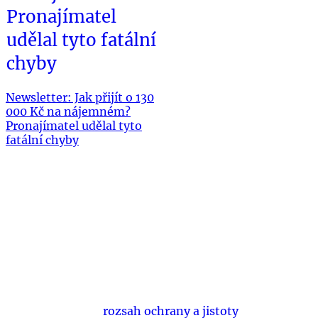
Pronajímatel
udělal tyto fatální
chyby
Newsletter: Jak přijít o 130
000 Kč na nájemném?
Pronajímatel udělal tyto
fatální chyby
Bráníme slušné pronajímatele před
neplatiči a problematickými nájemci již
více než 10 let... a pomůžeme ochránit i
vás. Vyberte si
rozsah ochrany a jistoty