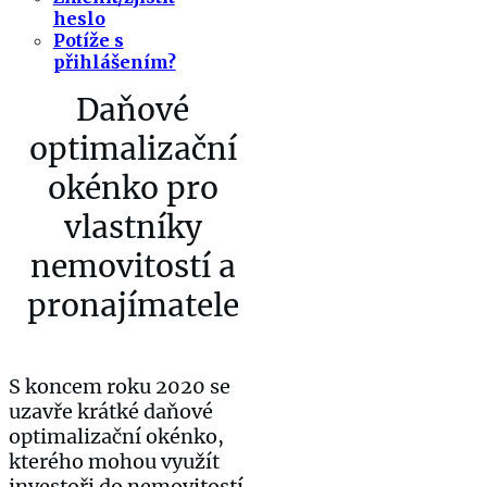
heslo
Potíže s
přihlášením?
Daňové
optimalizační
okénko pro
vlastníky
nemovitostí a
pronajímatele
S koncem roku 2020 se
uzavře krátké daňové
optimalizační okénko,
kterého mohou využít
investoři do nemovitostí