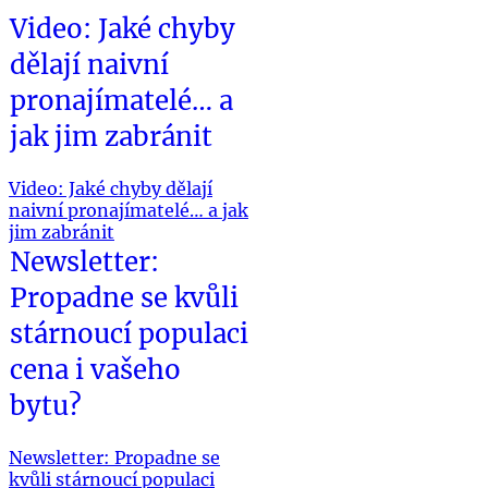
Video: Jaké chyby
dělají naivní
pronajímatelé… a
jak jim zabránit
Video: Jaké chyby dělají
naivní pronajímatelé… a jak
jim zabránit
Newsletter:
Propadne se kvůli
stárnoucí populaci
cena i vašeho
bytu?
Newsletter: Propadne se
kvůli stárnoucí populaci