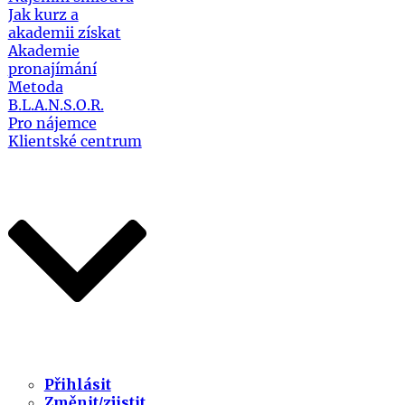
Jak kurz a
akademii získat
Akademie
pronajímání
Metoda
B.L.A.N.S.O.R.
Pro nájemce
Klientské centrum
Přihlásit
Změnit/zjistit