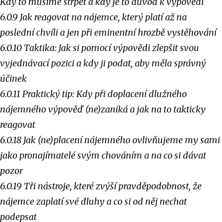
Kdy to musíme strpět a kdy je to důvod k výpovědi
6.0.9 Jak reagovat na nájemce, který platí až na
poslední chvíli a jen při eminentní hrozbě vystěhování
6.0.10 Taktika: Jak si pomocí výpovědi zlepšit svou
vyjednávací pozici a kdy ji podat, aby měla správný
účinek
6.0.11 Praktický tip: Kdy při doplacení dlužného
nájemného výpověď (ne)zaniká a jak na to takticky
reagovat
6.0.18 Jak (ne)placení nájemného ovlivňujeme my sami
jako pronajímatelé svým chováním a na co si dávat
pozor
6.0.19 Tři nástroje, které zvýší pravděpodobnost, že
nájemce zaplatí své dluhy a co si od něj nechat
podepsat