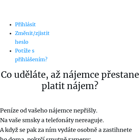
Přihlásit
Změnit/zjistit
heslo
Potíže s
přihlášením?
Co uděláte, až nájemce přestane
platit nájem?
Peníze od vašeho nájemce nepřišly.
Na vaše smsky a telefonáty nereaguje.
A když se pak za ním vydáte osobně a zastihnete
ho doma, pokrčí smutně rameny: