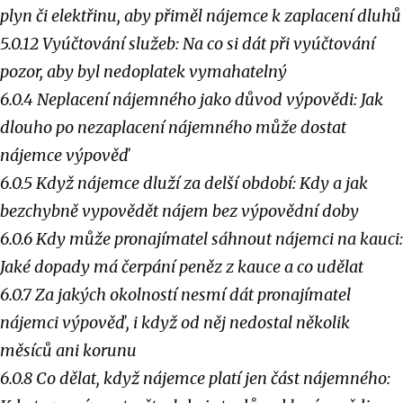
plyn či elektřinu, aby přiměl nájemce k zaplacení dluhů
5.0.12 Vyúčtování služeb: Na co si dát při vyúčtování
pozor, aby byl nedoplatek vymahatelný
6.0.4 Neplacení nájemného jako důvod výpovědi: Jak
dlouho po nezaplacení nájemného může dostat
nájemce výpověď
6.0.5 Když nájemce dluží za delší období: Kdy a jak
bezchybně vypovědět nájem bez výpovědní doby
6.0.6 Kdy může pronajímatel sáhnout nájemci na kauci:
Jaké dopady má čerpání peněz z kauce a co udělat
6.0.7 Za jakých okolností nesmí dát pronajímatel
nájemci výpověď, i když od něj nedostal několik
měsíců ani korunu
6.0.8 Co dělat, když nájemce platí jen část nájemného: