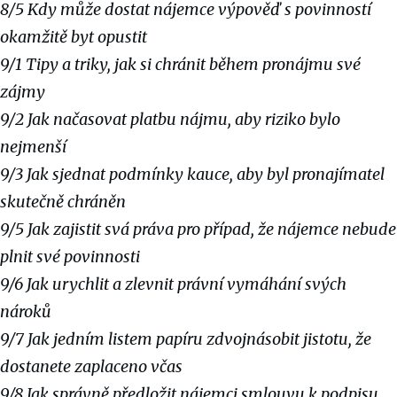
8/5 Kdy může dostat nájemce výpověď s povinností
okamžitě byt opustit
9/1 Tipy a triky, jak si chránit během pronájmu své
zájmy
9/2 Jak načasovat platbu nájmu, aby riziko bylo
nejmenší
9/3 Jak sjednat podmínky kauce, aby byl pronajímatel
skutečně chráněn
9/5 Jak zajistit svá práva pro případ, že nájemce nebude
plnit své povinnosti
9/6 Jak urychlit a zlevnit právní vymáhání svých
nároků
9/7 Jak jedním listem papíru zdvojnásobit jistotu, že
dostanete zaplaceno včas
9/8 Jak správně předložit nájemci smlouvu k podpisu