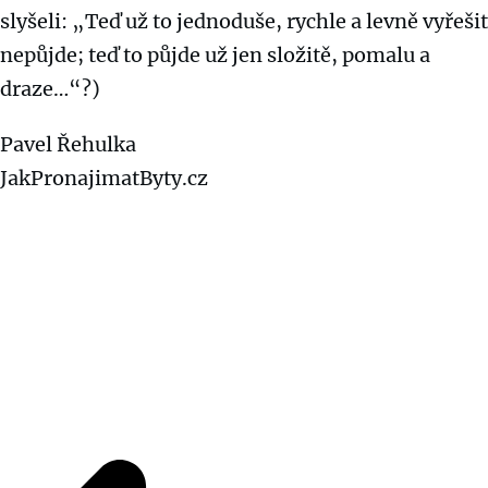
slyšeli: „Teď už to jednoduše, rychle a levně vyřešit
nepůjde; teď to půjde už jen složitě, pomalu a
draze…“?)
Pavel Řehulka
JakPronajimatByty.cz