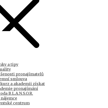
nky a tipy
uality
šenosti pronajímatelů
emní smlouva
 kurz a akademii získat
demie pronajímání
oda B.L.A.N.S.O.R.
 nájemce
entské centrum