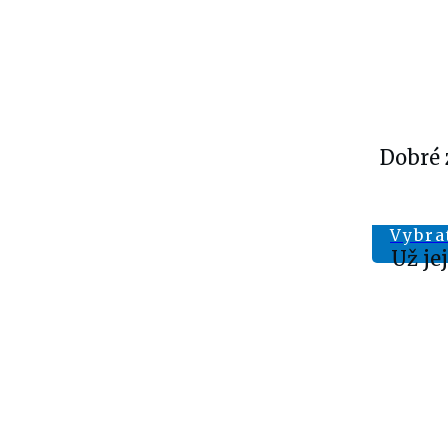
Dobré 
Vybra
Už je