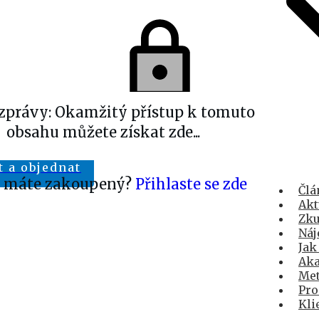
zprávy: Okamžitý přístup k tomuto
obsahu můžete získat zde...
t a objednat
j máte zakoupený?
Přihlaste se zde
Člá
Akt
Zku
Náj
Jak
Aka
Met
Pro
Kli