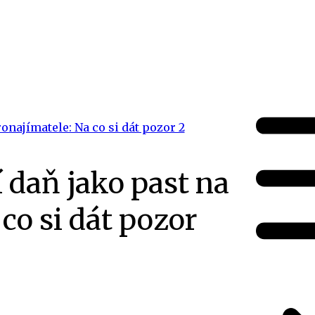
 daň jako past na
co si dát pozor